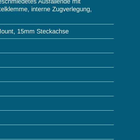
eschmiedetes Ausfallende mit
ttelklemme, interne Zugverlegung,
Mount, 15mm Steckachse