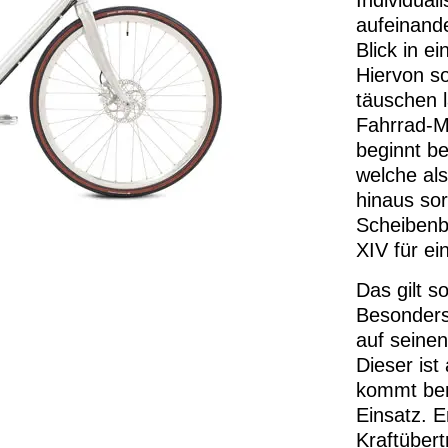
aufeinand
Blick in 
Hiervon so
täuschen l
Fahrrad-M
beginnt b
welche al
hinaus so
Scheibenb
XIV für ei
Das gilt s
Besonders
auf seinen
Dieser ist
kommt ber
Einsatz. E
Kraftüber