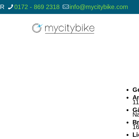
ER
0172 - 869 2318
info@mycitybike.com
Sc
Xl
G
An
1
G
Na
B
1
Li