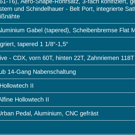
1-T6), Aero-Shape-Rohrsatz, 3-fach konifiziert, g
stem und Schindelhauer - Belt Port, integrierte Sa
ißnähte
uminium Gabel (tapered), Scheibenbremse Flat 
griert, tapered 1 1/8“-1,5“
ve - CDX, vorn 60T, hinten 22T, Zahnriemen 118T
hub 14-Gang Nabenschaltung
Hollowtech II
fine Hollowtech II
Urban Pedal, Aluminium, CNC gefräst