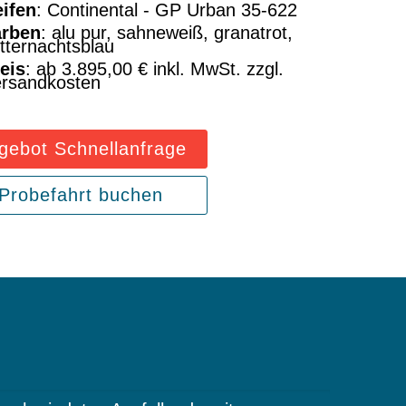
ifen
: Continental - GP Urban 35-622
arben
: alu pur, sahneweiß, granatrot,
tternachtsblau
eis
: ab 3.895,00 € inkl. MwSt. zzgl.
rsandkosten
gebot Schnellanfrage
Probefahrt buchen