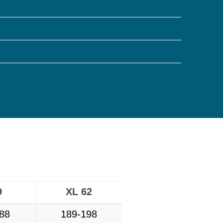
9
XL 62
88
189-198