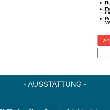
Re
F
mi
Pr
Ve
An
- AUSSTATTUNG -