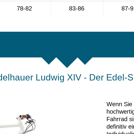
78-82
83-86
87-9
elhauer Ludwig XIV - Der Edel-Sp
Wenn Sie 
hochwertig
Fahrrad si
definitiv e
Individua