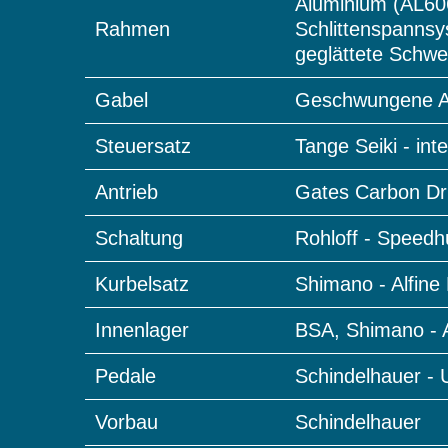
Aluminium (AL606
Rahmen
Schlittenspannsy
geglättete Schwe
Gabel
Geschwungene Al
Steuersatz
Tange Seiki - inte
Antrieb
Gates Carbon Dri
Schaltung
Rohloff - Speed
Kurbelsatz
Shimano - Alfine 
Innenlager
BSA, Shimano - Al
Pedale
Schindelhauer - 
Vorbau
Schindelhauer