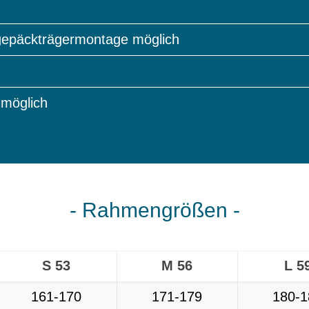
gepäckträgermontage möglich
möglich
- Rahmengrößen -
S 53
M 56
L 5
161-170
171-179
180-1