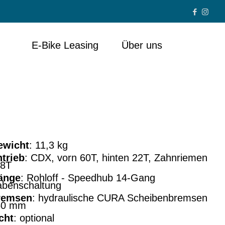
E-Bike Leasing
Über uns
hindelhauer Ludwig
V
ewicht
: 11,3 kg
trieb
: CDX, vorn 60T, hinten 22T, Zahnriemen
18T
änge
: Rohloff - Speedhub 14-Gang
benschaltung
remsen
: hydraulische CURA Scheibenbremsen
60 mm
cht
: optional